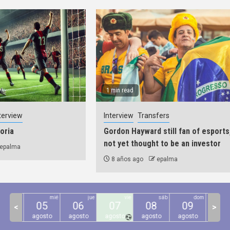
1 min read
terview
Interview
Transfers
toria
Gordon Hayward still fan of esports
not yet thought to be an investor
epalma
8 años ago
epalma
mar
mié
jue
vie
sáb
dom
04
05
06
07
08
09
10
<
>
gosto
agosto
agosto
agosto
agosto
agosto
agos