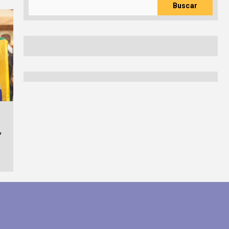
Buscar
,
lun
mar
mié
jue
vie
sáb
dom
11
12
13
14
15
16
to
agosto
agosto
agosto
agosto
agosto
agosto