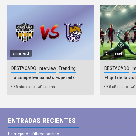
2 min read
2 min read
DESTACADO
Interview
Trending
DESTACADO
In
La competencia más esperada
El gol de la vic
8 años ago
epalma
8 años ago
mié
jue
vie
sáb
dom
lun
ENTRADAS RECIENTES
29
30
31
01
02
03
julio
julio
julio
agosto
agosto
agosto
a
Lo mejor del último partido