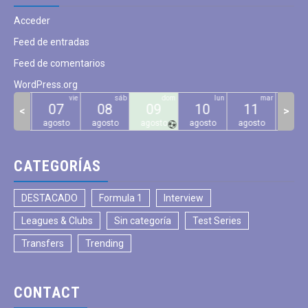
Acceder
Feed de entradas
Feed de comentarios
WordPress.org
jue
vie
sáb
dom
lun
mar
06
07
08
09
10
11
12
<
>
gosto
agosto
agosto
agosto
agosto
agosto
agos
CATEGORÍAS
DESTACADO
Formula 1
Interview
Leagues & Clubs
Sin categoría
Test Series
Transfers
Trending
CONTACT