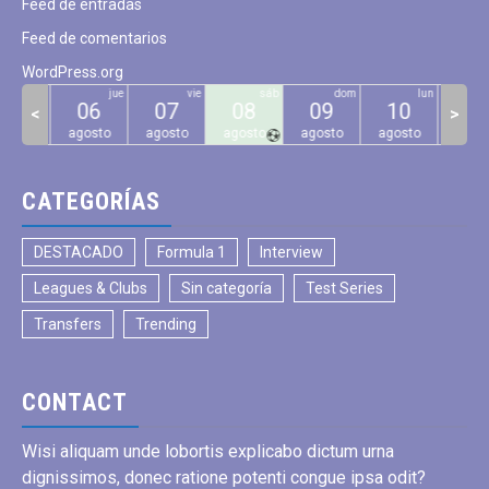
Feed de entradas
Feed de comentarios
WordPress.org
mié
jue
vie
sáb
dom
lun
05
06
07
08
09
10
11
<
>
gosto
agosto
agosto
agosto
agosto
agosto
agos
CATEGORÍAS
DESTACADO
Formula 1
Interview
Leagues & Clubs
Sin categoría
Test Series
Transfers
Trending
CONTACT
Wisi aliquam unde lobortis explicabo dictum urna
dignissimos, donec ratione potenti congue ipsa odit?