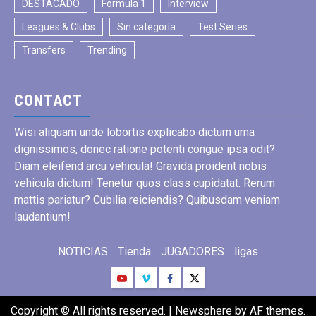
DESTACADO
Formula 1
Interview
Leagues & Clubs
Sin categoría
Test Series
Transfers
Trending
CONTACT
Wisi aliquam unde lobortis explicabo dictum urna
dignissimos, donec ratione potenti congue ipsa odit?
Diam eleifend arcu vehicula! Gravida proident nobis
vehicula dictum! Tenetur quos class cupidatat. Rerum
mattis pariatur? Cubilia reiciendis? Quibusdam veniam
laudantium!
NOTICIAS
Tienda
JUGADORES
ligas
Copyright © All rights reserved.
|
Newsphere
by AF themes.