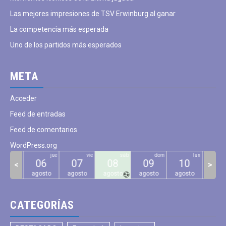
Las mejores impresiones de TSV Erwinburg al ganar
La competencia más esperada
Uno de los partidos más esperados
META
Acceder
Feed de entradas
Feed de comentarios
WordPress.org
mié
jue
vie
sáb
dom
lun
05
06
07
08
09
10
11
<
>
gosto
agosto
agosto
agosto
agosto
agosto
agos
CATEGORÍAS