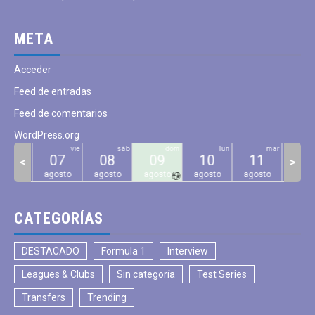
META
Acceder
Feed de entradas
Feed de comentarios
WordPress.org
jue
vie
sáb
dom
lun
mar
06
07
08
09
10
11
12
<
>
gosto
agosto
agosto
agosto
agosto
agosto
agos
CATEGORÍAS
DESTACADO
Formula 1
Interview
Leagues & Clubs
Sin categoría
Test Series
Transfers
Trending