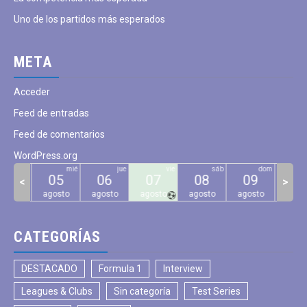
Uno de los partidos más esperados
META
Acceder
Feed de entradas
Feed de comentarios
WordPress.org
mar
mié
jue
vie
sáb
dom
04
05
06
07
08
09
10
<
>
gosto
agosto
agosto
agosto
agosto
agosto
agos
CATEGORÍAS
DESTACADO
Formula 1
Interview
Leagues & Clubs
Sin categoría
Test Series