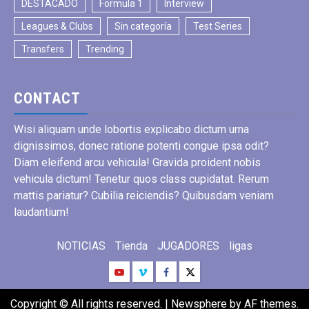
DESTACADO
Formula 1
Interview
Leagues & Clubs
Sin categoría
Test Series
Transfers
Trending
CONTACT
Wisi aliquam unde lobortis explicabo dictum urna
dignissimos, donec ratione potenti congue ipsa odit?
Diam eleifend arcu vehicula! Gravida proident nobis
vehicula dictum! Tenetur quos class cupidatat. Rerum
mattis pariatur? Cubilia reiciendis? Quibusdam veniam
laudantium!
NOTICIAS
Tienda
JUGADORES
ligas
Copyright © All rights reserved.
|
Newsphere
by AF themes.