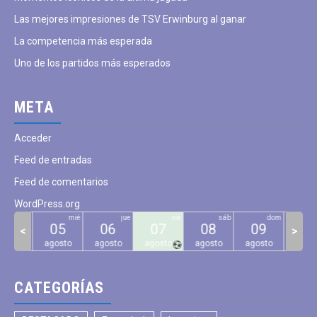
Las mejores impresiones de TSV Erwinburg al ganar
La competencia más esperada
Uno de los partidos más esperados
META
Acceder
Feed de entradas
Feed de comentarios
WordPress.org
mar
mié
jue
vie
sáb
dom
04
05
06
07
08
09
10
<
>
gosto
agosto
agosto
agosto
agosto
agosto
agos
CATEGORÍAS