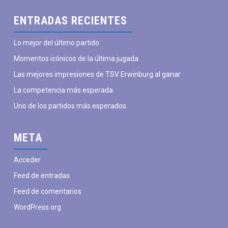
mié
jue
vie
sáb
dom
lun
ENTRADAS RECIENTES
29
30
31
01
02
03
julio
julio
julio
agosto
agosto
agosto
a
Lo mejor del último partido
Momentos icónicos de la última jugada
Las mejores impresiones de TSV Erwinburg al ganar
La competencia más esperada
Uno de los partidos más esperados
META
Acceder
Feed de entradas
Feed de comentarios
WordPress.org