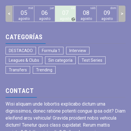
mar
mié
jue
vie
sáb
dom
04
05
06
07
08
09
10
<
>
gosto
agosto
agosto
agosto
agosto
agosto
agos
CATEGORÍAS
DESTACADO
Formula 1
Interview
Leagues & Clubs
Sin categoría
Test Series
Transfers
Trending
CONTACT
Wisi aliquam unde lobortis explicabo dictum urna
dignissimos, donec ratione potenti congue ipsa odit? Diam
eleifend arcu vehicula! Gravida proident nobis vehicula
dictum! Tenetur quos class cupidatat. Rerum mattis