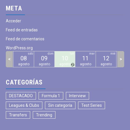
META
Acceder
Feed de entradas
Feed de comentarios
WordPress.org
vie
sáb
dom
lun
mar
mié
07
08
09
10
11
12
13
<
>
gosto
agosto
agosto
agosto
agosto
agosto
agos
CATEGORÍAS
DESTACADO
Formula 1
Interview
Leagues & Clubs
Sin categoría
Test Series
Transfers
Trending