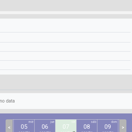
no data
mar
mié
jue
vie
sáb
dom
04
05
06
07
08
09
10
<
>