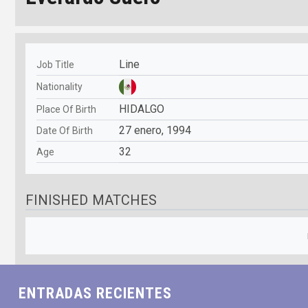
Line
Job Title
Nationality
HIDALGO
Place Of Birth
27 enero, 1994
Date Of Birth
32
Age
FINISHED MATCHES
mié
jue
vie
sáb
dom
lun
ENTRADAS RECIENTES
29
30
31
01
02
03