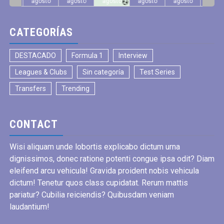
gosto
agosto
agosto
agosto
agosto
agosto
agos
CATEGORÍAS
DESTACADO
Formula 1
Interview
Leagues & Clubs
Sin categoría
Test Series
Transfers
Trending
CONTACT
Wisi aliquam unde lobortis explicabo dictum urna
dignissimos, donec ratione potenti congue ipsa odit? Diam
eleifend arcu vehicula! Gravida proident nobis vehicula
dictum! Tenetur quos class cupidatat. Rerum mattis
pariatur? Cubilia reiciendis? Quibusdam veniam
laudantium!