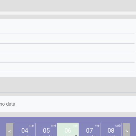
no data
lun
mar
mié
jue
vie
sáb
03
04
05
06
07
08
09
<
>