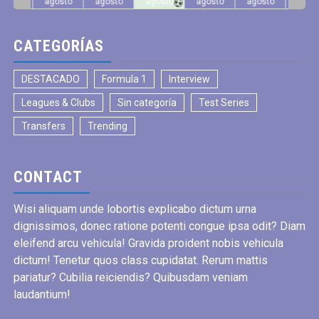
gosto
agosto
agosto
agosto
agosto
agosto
agos
CATEGORÍAS
DESTACADO
Formula 1
Interview
Leagues & Clubs
Sin categoría
Test Series
Transfers
Trending
CONTACT
Wisi aliquam unde lobortis explicabo dictum urna
dignissimos, donec ratione potenti congue ipsa odit? Diam
eleifend arcu vehicula! Gravida proident nobis vehicula
dictum! Tenetur quos class cupidatat. Rerum mattis
pariatur? Cubilia reiciendis? Quibusdam veniam
laudantium!