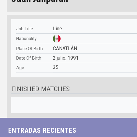
Line
Job Title
Nationality
CANATLÁN
Place Of Birth
2 julio, 1991
Date Of Birth
35
Age
FINISHED MATCHES
mar
mié
jue
vie
sáb
dom
ENTRADAS RECIENTES
28
29
30
31
01
02