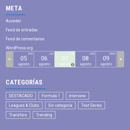
META
Acceder
Feed de entradas
Feed de comentarios
WordPress.org
mar
mié
jue
vie
sáb
dom
04
05
06
07
08
09
10
<
>
gosto
agosto
agosto
agosto
agosto
agosto
agos
CATEGORÍAS
DESTACADO
Formula 1
Interview
Leagues & Clubs
Sin categoría
Test Series
Transfers
Trending