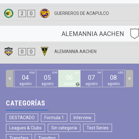
2
0
GUERREROS DE ACAPULCO
ALEMANNIA AACHEN
0
0
ALEMANNIA AACHEN
lun
mar
mié
jue
vie
sáb
03
04
05
06
07
08
09
<
>
gosto
agosto
agosto
agosto
agosto
agosto
agos
CATEGORÍAS
DESTACADO
Formula 1
Interview
Leagues & Clubs
Sin categoría
Test Series
Transfers
Trending