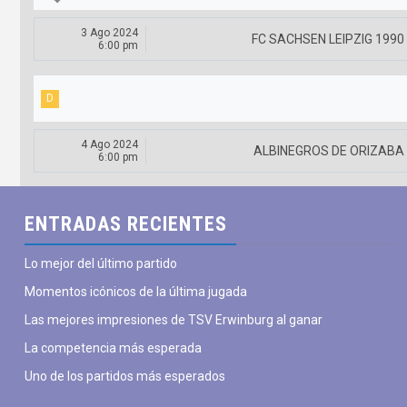
3 Ago 2024
FC SACHSEN LEIPZIG 1990
6:00 pm
D
4 Ago 2024
ALBINEGROS DE ORIZABA
6:00 pm
mar
mié
jue
vie
sáb
dom
ENTRADAS RECIENTES
28
29
30
31
01
02
julio
julio
julio
julio
agosto
agosto
a
Lo mejor del último partido
Momentos icónicos de la última jugada
Las mejores impresiones de TSV Erwinburg al ganar
La competencia más esperada
Uno de los partidos más esperados