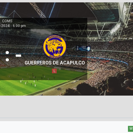
COMS
 2024
-
6:00 pm
:
-
GUERREROS DE ACAPULCO
L
W