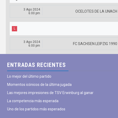
3 Ago 2024
OCELOTES DE LA UNACH
6:00 pm
L
3 Ago 2024
FC SACHSEN LEIPZIG 1990
6:00 pm
jue
vie
sáb
dom
lun
mar
ENTRADAS RECIENTES
30
31
01
02
03
04
julio
julio
agosto
agosto
agosto
agosto
a
Lo mejor del último partido
Momentos icónicos de la última jugada
Las mejores impresiones de TSV Erwinburg al ganar
La competencia más esperada
Uno de los partidos más esperados