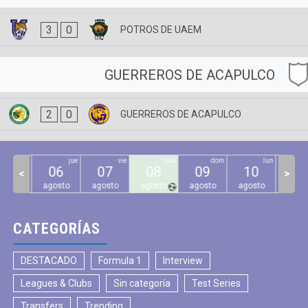
3
0
POTROS DE UAEM
GUERREROS DE ACAPULCO
2
0
GUERREROS DE ACAPULCO
mié
jue
vie
sáb
dom
lun
05
06
07
08
09
10
11
<
>
gosto
agosto
agosto
agosto
agosto
agosto
agos
CATEGORÍAS
DESTACADO
Formula 1
Interview
Leagues & Clubs
Sin categoría
Test Series
Transfers
Trending