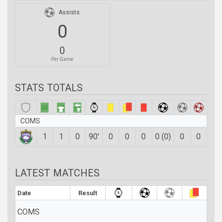
Assists
0
0
Per Game
STATS TOTALS
COMS
1
1
0
90′
0
0
0
0 (0)
0
0
LATEST MATCHES
Date
Result
COMS