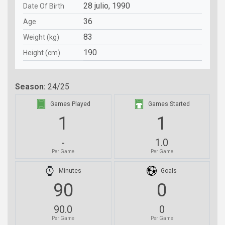
28 julio, 1990
Date Of Birth
36
Age
83
Weight (kg)
190
Height (cm)
Season:
24/25
Games Played
Games Started
1
1
-
1.0
Per Game
Per Game
Minutes
Goals
90
0
90.0
0
Per Game
Per Game