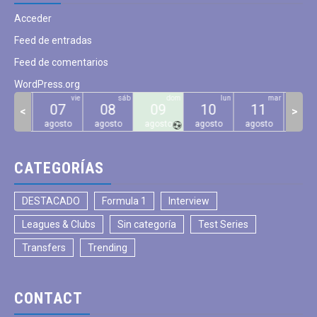
Acceder
Feed de entradas
Feed de comentarios
WordPress.org
jue
vie
sáb
dom
lun
mar
06
07
08
09
10
11
12
<
>
gosto
agosto
agosto
agosto
agosto
agosto
agos
CATEGORÍAS
DESTACADO
Formula 1
Interview
Leagues & Clubs
Sin categoría
Test Series
Transfers
Trending
CONTACT