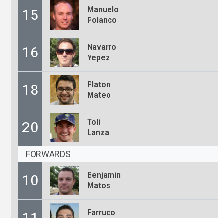
Manuelo
15
Polanco
Navarro
16
Yepez
Platon
18
Mateo
Toli
20
Lanza
FORWARDS
Benjamin
10
Matos
Farruco
11