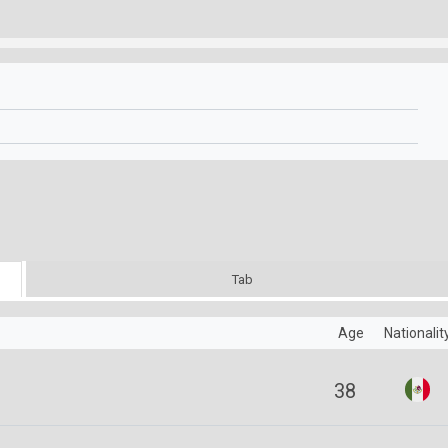
Tab
Age
Nationalit
38