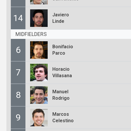
Javiero
14
Linde
MIDFIELDERS
Bonifacio
6
Parco
Horacio
7
Villasana
Manuel
8
Rodrigo
Marcos
9
Celestino