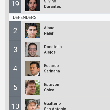
Silvino
19
Dorantes
DEFENDERS
Alano
2
Najar
Donatello
3
Alejos
Eduardo
4
Sarinana
Estevon
5
Chica
Gualterio
13
San Antonio