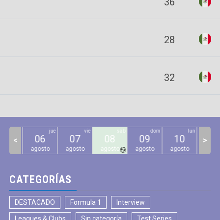
36
28
32
mié
jue
vie
sáb
dom
lun
05
06
07
08
09
10
11
<
>
gosto
agosto
agosto
agosto
agosto
agosto
agos
CATEGORÍAS
DESTACADO
Formula 1
Interview
Leagues & Clubs
Sin categoría
Test Series