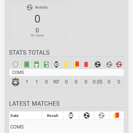
Assists
0
0
Per Game
STATS TOTALS
COMS
1
1
0
90′
0
0
0
0 (0)
0
0
LATEST MATCHES
Date
Result
COMS