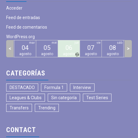
Acceder
Feed de entradas
Feed de comentarios
WordPress.org
lun
mar
mié
jue
vie
sáb
03
04
05
06
07
08
09
<
>
gosto
agosto
agosto
agosto
agosto
agosto
agos
CATEGORÍAS
DESTACADO
Formula 1
Interview
Leagues & Clubs
Sin categoría
Test Series
Transfers
Trending
CONTACT