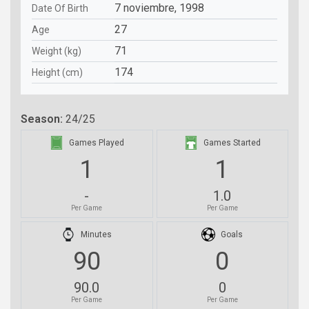
7 noviembre, 1998
Date Of Birth
27
Age
71
Weight (kg)
174
Height (cm)
Season:
24/25
Games Played
Games Started
1
1
-
1.0
Per Game
Per Game
Minutes
Goals
90
0
90.0
0
Per Game
Per Game