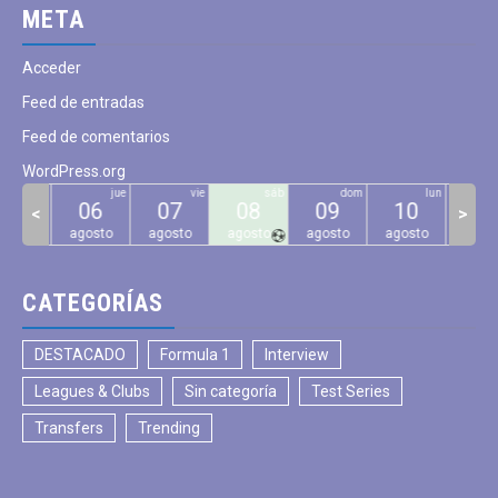
META
Acceder
Feed de entradas
Feed de comentarios
WordPress.org
mié
jue
vie
sáb
dom
lun
05
06
07
08
09
10
11
<
>
gosto
agosto
agosto
agosto
agosto
agosto
agos
CATEGORÍAS
DESTACADO
Formula 1
Interview
Leagues & Clubs
Sin categoría
Test Series
Transfers
Trending